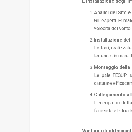
L’installazione degli i
Analisi del Sito e
Gli esperti Frimat
velocità del vento
Installazione dell
Le torri, realizza
terreno o in mare. 
Montaggio delle
Le pale TESUP so
catturare efficace
Collegamento alla
L’energia prodotta
fornendo elettricit
Vantaggi degli Impiant