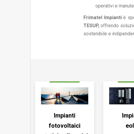
operativi e manute
Frimatel Impianti
è spe
TESUP,
offrendo soluzio
sostenibile e indipenden
Impianti
Impi
fotovoltaici
eol