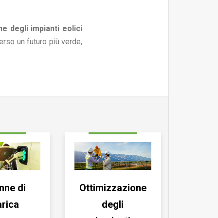
 degli impianti eolici
erso un futuro più verde,
nne di
Ottimizzazione
arica
degli