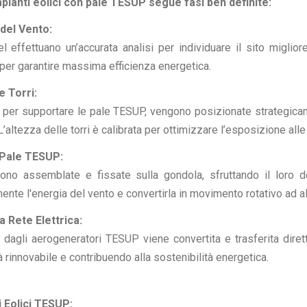
mpianti eolici con pale TESUP segue fasi ben definite:
 del Vento:
el effettuano un’accurata analisi per individuare il sito miglio
 per garantire massima efficienza energetica.
e Torri:
te per supportare le pale TESUP, vengono posizionate strategica
L’altezza delle torri è calibrata per ottimizzare l’esposizione alle 
 Pale TESUP:
no assemblate e fissate sulla gondola, sfruttando il loro d
mente l'energia del vento e convertirla in movimento rotativo ad a
 Rete Elettrica:
 dagli aerogeneratori TESUP viene convertita e trasferita diret
à rinnovabile e contribuendo alla sostenibilità energetica.
i Eolici TESUP: