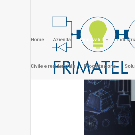
Home
Azienda
Rinnovabili
Industr
Civile e residenziale
Progettazione
Solu